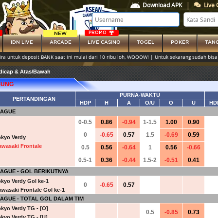
|
Download APK
Live 
PROMO
NEW
IDN LIVE
ARCADE
LIVE CASINO
TOGEL
POKER
TAN
untuk deposit BANK saat ini mulai dari 10 ribu loh, WOOOW! | Untuk sekarang sudah bisa 